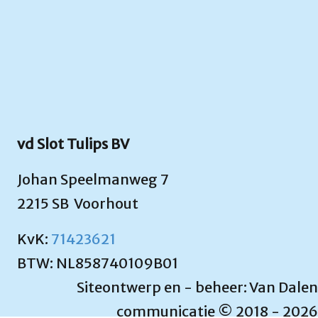
vd Slot Tulips BV
Johan Speelmanweg 7
2215 SB Voorhout
KvK:
71423621
BTW: NL858740109B01
Siteontwerp en - beheer: Van Dalen
communicatie © 2018 - 2026