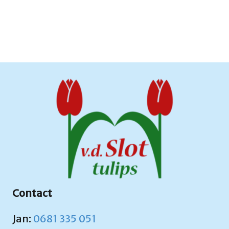
Contact
Jan:
0681 335 051