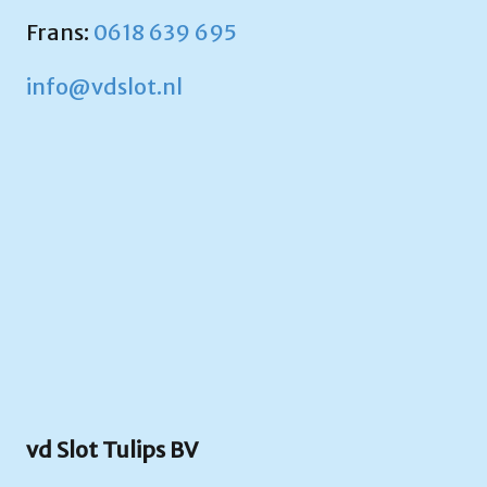
Frans:
0618 639 695
info@vdslot.nl
vd Slot Tulips BV