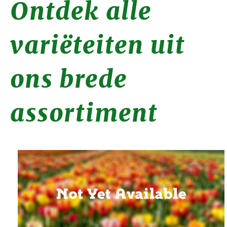
Ontdek alle
variëteiten uit
ons brede
assortiment