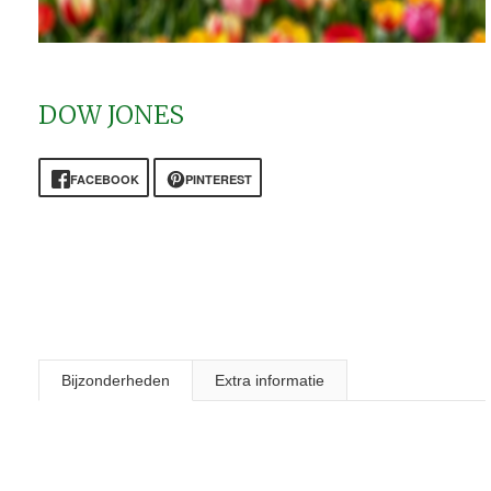
DOW JONES
FACEBOOK
PINTEREST
Bijzonderheden
Extra informatie