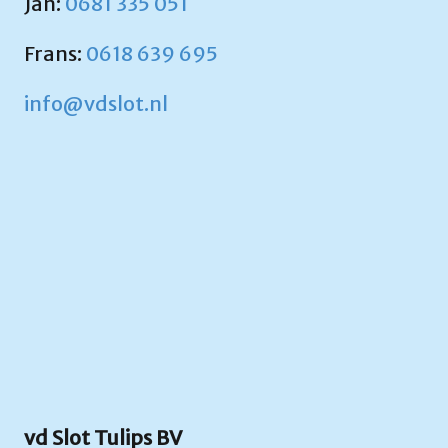
Jan:
0681 335 051
Frans:
0618 639 695
info@vdslot.nl
vd Slot Tulips BV