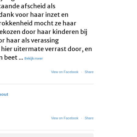
taande afscheid als
dank voor haar inzet en
rokkenheid mocht ze haar
gekozen door haar kinderen bij
or haar als verassing
hier uitermate verrast door, en
en beet
...
Bekijk meer
View on Facebook
·
Share
rhout
View on Facebook
·
Share