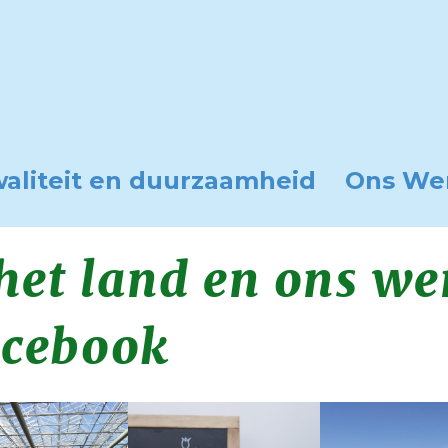
aliteit en duurzaamheid
Ons We
et land en ons we
acebook